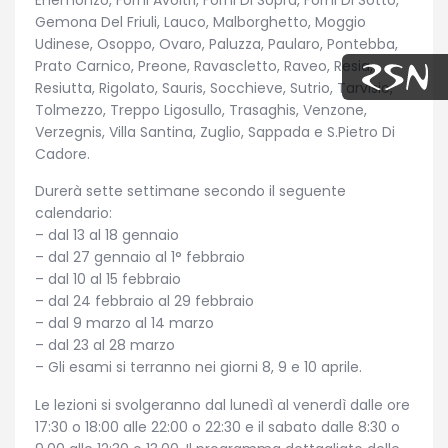
Enemonzo, Forni Avoltri, Forni Di Sopra, Forni Di Sotto,
Gemona Del Friuli, Lauco, Malborghetto, Moggio
Udinese, Osoppo, Ovaro, Paluzza, Paularo, Pontebba,
Prato Carnico, Preone, Ravascletto, Raveo, Resia,
Resiutta, Rigolato, Sauris, Socchieve, Sutrio, Tarvisio,
Tolmezzo, Treppo Ligosullo, Trasaghis, Venzone,
Verzegnis, Villa Santina, Zuglio, Sappada e S.Pietro Di
Cadore.
Durerà sette settimane secondo il seguente
calendario:
– dal 13 al 18 gennaio
– dal 27 gennaio al 1° febbraio
– dal 10 al 15 febbraio
– dal 24 febbraio al 29 febbraio
– dal 9 marzo al 14 marzo
– dal 23 al 28 marzo
– Gli esami si terranno nei giorni 8, 9 e 10 aprile.
Le lezioni si svolgeranno dal lunedì al venerdì dalle ore
17:30 o 18:00 alle 22:00 o 22:30 e il sabato dalle 8:30 o