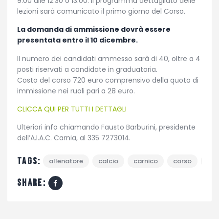
9.00 alle 12:30 o 13.00. Il programma dettagliato delle
lezioni sarà comunicato il primo giorno del Corso.
La domanda di ammissione dovrà essere
presentata entro il 10 dicembre.
Il numero dei candidati ammesso sarà di 40, oltre a 4
posti riservati a candidate in graduatoria.
Costo del corso 720 euro comprensivo della quota di
immissione nei ruoli pari a 28 euro.
CLICCA QUI PER TUTTI I DETTAGLI
Ulteriori info chiamando Fausto Barburini, presidente
dell’A.I.A.C. Carnia, al 335 7273014.
Tags:
allenatore
calcio
carnico
corso
tol
share: