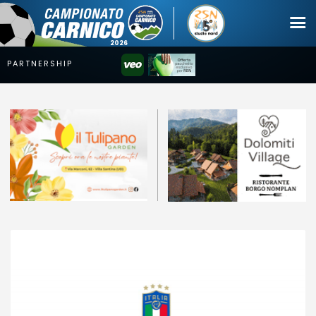
Campionato
Coppa
Squadre
Calendari
News
Mercato
Erreà Cup
Giovanile
Video