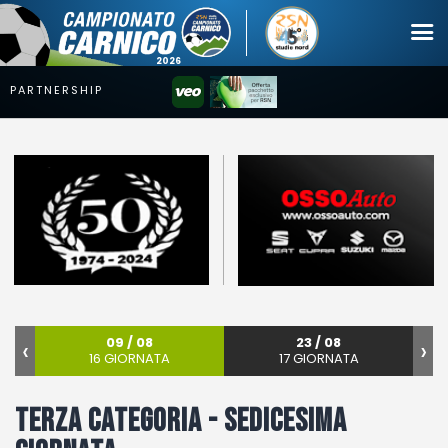
Campionato
Coppa
Squadre
Calendari
News
Mercato
‹
09 / 08
23 / 08
›
16 GIORNATA
17 GIORNATA
Erreà Cup
Giovanile
Terza categoria - Sedicesima
Video