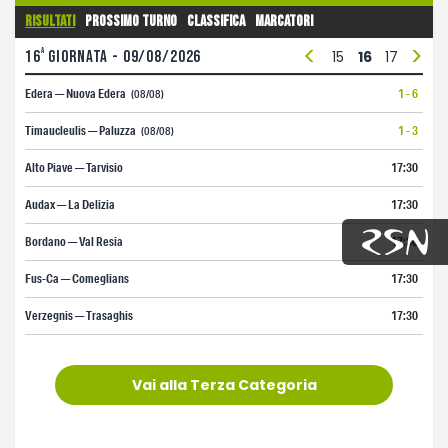
Risultati
Prossimo turno
Classifica
Marcatori
<
>
a
3
16
4
giornata - 09/08/2026
5
6
7
8
9
10
11
12
13
14
15
16
17
18
1
Edera — Nuova Edera
1 - 6
(08/08)
Timaucleulis — Paluzza
1 - 3
(08/08)
Alto Piave — Tarvisio
17:30
Audax — La Delizia
17:30
Bordano — Val Resia
17:30
Fus-Ca — Comeglians
17:30
Verzegnis — Trasaghis
17:30
Vai alla Terza Categoria