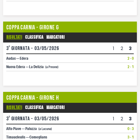
Coppa Carnia - Girone G
Risultati
Classifica
Marcatori
a
3
giornata - 03/05/2026
1
2
3
Audax — Edera
2 - 0
Nuova Edera — La Delizia
2 - 1
(a Preone)
Coppa Carnia - Girone H
Risultati
Classifica
Marcatori
a
3
giornata - 03/05/2026
1
2
3
Alto Piave — Paluzza
0 - 3
(a Lacuna)
Timaucleulis — Comeglians
3 - 1