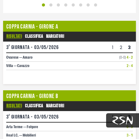
Coppa Carnia - Girone A
Risultati
Classifica
Marcatori
a
3
giornata - 03/05/2026
1
2
3
Ovarese — Amaro
(0-0)
4 - 2
Villa — Cavazzo
2 - 4
Coppa Carnia - Girone B
Risultati
Classifica
Marcatori
a
3
giornata - 03/05/2026
1
2
3
Arta Terme — Folgore
0 - 3
Real I.C. — Mobilieri
3 - 1