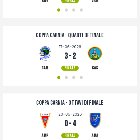
CAV
FINALE
CAM
Fotogallery
Coppa Carnia - Quarti di finale
17-06-2026
3 - 2
CAM
FINALE
CAS
Coppa Carnia - Ottavi di Finale
20-05-2026
0 - 4
AMP
FINALE
AMA