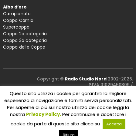
Albo d’oro
Campionato
Coppa Carnia
Supercoppa
Coppa 2a categoria
Coppa 3a categoria
Coppa delle Coppe
Copyright ©
Radio Studio Nord
2002-2026.
P.IVA 01029450309
/
Concept and design:
Five Studio
/
Questo sito utilizza i cookie per garantirti la migliore
Maintenance:
Clyco SRL
. All Rights Reserved.
esperienza di navigazione e fornirti servizi personalizzati.
Per saperne di più sul nostro utilizzo dei cookie leggi la
nostra
Privacy Policy.
Per continuare e accettare i
cookie da parte di questo sito clicca su
Accetta
Rifiuta