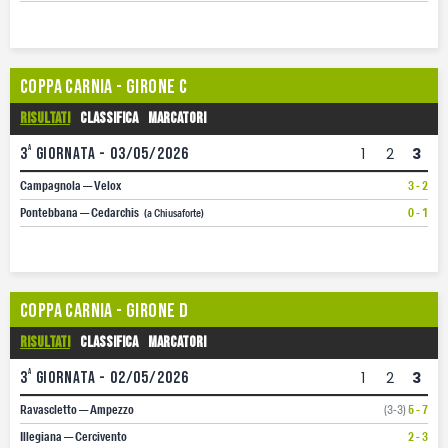
Coppa Carnia - Girone C
Risultati
Classifica
Marcatori
a
3
giornata - 03/05/2026
1
2
3
Campagnola — Velox
3 - 2
Pontebbana — Cedarchis
0 - 1
(a Chiusaforte)
Coppa Carnia - Girone D
Risultati
Classifica
Marcatori
a
3
giornata - 02/05/2026
1
2
3
Ravascletto — Ampezzo
(3-3)
5 - 7
Illegiana — Cercivento
2 - 3