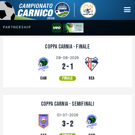
Campionato
Coppa Carnia - Finale
Coppa
08-08-2026
Squadre
2 - 1
Calendari
CAM
FINALE
REA
News
Mercato
Coppa Carnia - Semifinali
Erreà Cup
01-07-2026
Giovanile
3 - 2
Video