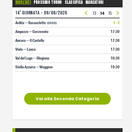
Risultati
Prossimo turno
Classifica
Marcatori
<
>
a
14
giornata - 09/08/2026
1
2
3
4
5
6
7
8
9
10
11
12
13
14
15
16
17
Ardita — Ravascletto
1 - 2
(08/08)
Ampezzo — Cercivento
17:30
Ancora — Il Castello
17:30
Viola — Lauco
17:30
Val del Lago — Illegiana
18:30
Stella Azzurra — Moggese
19:30
Vai alla Seconda Categoria