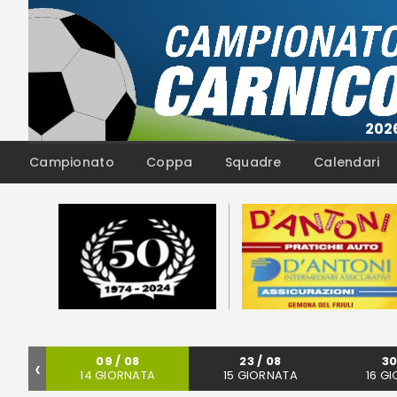
Campionato
Coppa
Squadre
Calendari
‹
09 / 08
23 / 08
30
TA
14 GIORNATA
15 GIORNATA
16 G