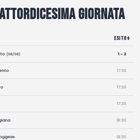
uattordicesima Giornata
Esito
tto
1 - 2
(08/08)
ento
17:30
lo
17:30
17:30
egiana
18:30
Moggese
19:30