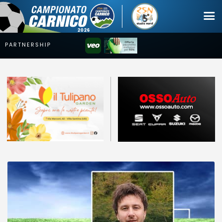
Campionato
Coppa
Squadre
Calendari
News
Mercato
Erreà Cup
Giovanile
Video