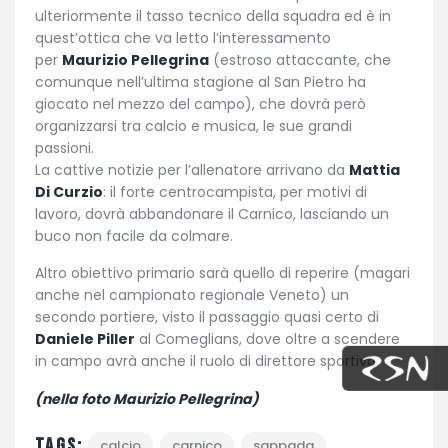
ulteriormente il tasso tecnico della squadra ed è in
quest’ottica che va letto l’interessamento
per
Maurizio Pellegrina
(estroso attaccante, che
comunque nell’ultima stagione al San Pietro ha
giocato nel mezzo del campo), che dovrà però
organizzarsi tra calcio e musica, le sue grandi
passioni.
La cattive notizie per l’allenatore arrivano da
Mattia
Di Curzio
: il forte centrocampista, per motivi di
lavoro, dovrà abbandonare il Carnico, lasciando un
buco non facile da colmare.
Altro obiettivo primario sarà quello di reperire (magari
anche nel campionato regionale Veneto) un
secondo portiere, visto il passaggio quasi certo di
Daniele Piller
al Comeglians, dove oltre a scendere
in campo avrà anche il ruolo di direttore sportivo.
(nella foto Maurizio Pellegrina)
Tags:
calcio
carnico
sappada