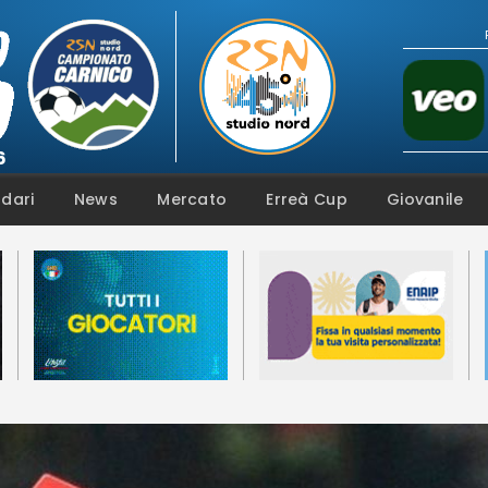
Live
Campionato
Coppa
Squadre
Calendari
dari
News
Mercato
Erreà Cup
Giovanile
News
Mercato
Erreà Cup
Giovanile
Video
Fotogallery