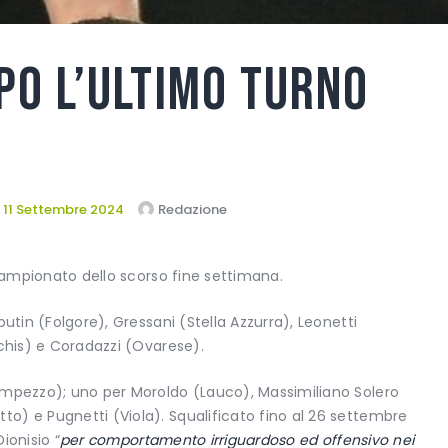
po l’ultimo turno
11 Settembre 2024
Redazione
 campionato dello scorso fine settimana.
utin (Folgore), Gressani (Stella Azzurra), Leonetti
rchis) e Coradazzi (Ovarese).
Ampezzo); uno per Moroldo (Lauco), Massimiliano Solero
o) e Pugnetti (Viola). Squalificato fino al 26 settembre
ionisio “
per comportamento irriguardoso ed offensivo nei