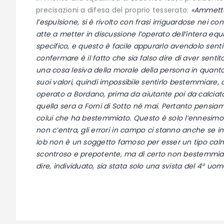
precisazioni a difesa del proprio tesserato:
«Ammetten
l’espulsione, si è rivolto con frasi irriguardose nei con
atte a metter in discussione l’operato dell’intera eq
specifico, e questo è facile appurarlo avendolo sentit
confermare è il fatto che sia falso dire di aver sent
una cosa lesiva della morale della persona in quanto
suoi valori, quindi impossibile sentirlo bestemmiare,
operato a Bordano, prima da aiutante poi da calciat
quella sera a Forni di Sotto né mai. Pertanto pensiam
colui che ha bestemmiato. Questo è solo l’ennesimo
non c’entra, gli errori in campo ci stanno anche se ind
Iob non è un soggetto famoso per esser un tipo calm
scontroso e prepotente, ma di certo non bestemmiator
dire, individuato, sia stata solo una svista del 4° uom