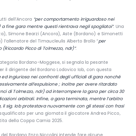
utti dell’Ancora
“per comportamento irriguardoso nei
) a fine gara mentre questi rientrava negli spogliatoi”
. Una
za), Simone Bearzi (Ancora), Aste (Bordano) e Simonetti
l’allenatore del Timaucleulis Alberto Brollo “
per
o (Riccardo Picco di Tolmezzo, ndr)”
.
 Categoria Bordano-Moggese, si segnala la pesante
per il dirigente del Bordano Lodovico Iob, con questa
d ingiuriosa nei confronti degli ufficiali di gara nonché
sivamente all’espulsione ; inoltre per avere ritardato
Canci di Tolmezzo, ndr) ad interrompere la gara per circa 30
cazioni arbitrali. Infine, a gara terminata, mentre l’arbitro
a, il sig. Iob protestava nuovamente con gli stessi con frasi
 squalificato per una giornata il giocatore Andrea Picco,
tita della Coppa Carnia 2025.
te del Bordano Enzo Niccolini intende fare alcune