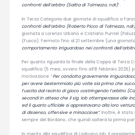
confronti dell’arbitro (Saitta di Tolmezzo, ndr)
“.
In Terza Categoria due giornate di squalifica a Fanz
confronti dell’arbitro (Roberto Picco di Tolmezzo, ndr
giornata a Lorenzo Urbano e Cristiano Puntel (Paluz
(Fusca). Fermato fino al 21 settembre (una giornata) 
comportamento irriguardoso nei confronti dell’arbitr
Per quanto riguarda la finale della Coppa di Terza
squalifica (5 mesi, ovvero fino all’8 febbraio 2025) 
motivazione: “
Per condotta gravemente irriguardosa e
per avere bestemmiato più volte sia prima che succes
l’uscita dal recinto di gioco costringendo l’arbitro (
secondi in attesa che il sig. Iob ottemperasse alle indi
ed il quarto ufficiale si apprestavano alla loro vettur
di dissenso, offensive e minacciose”.
Inoltre, è stato
sempre del Bordano, che quindi salterà la prima par
In merito alla squalifica di Lodovico Iob, il presiden