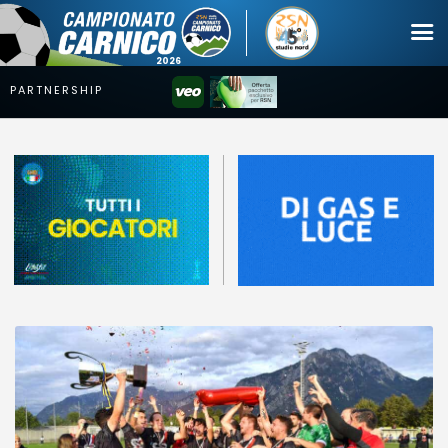
Campionato
Coppa
Squadre
Calendari
News
Mercato
Erreà Cup
Giovanile
Video