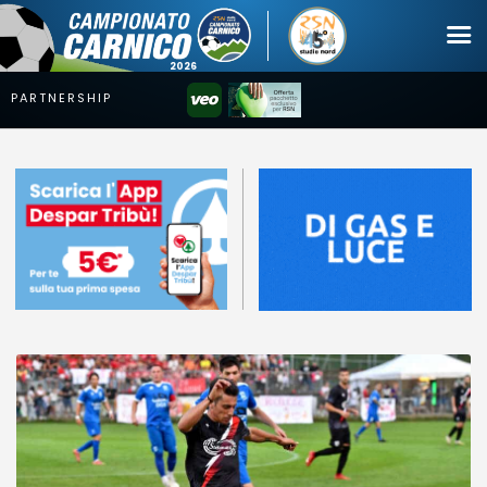
Campionato
Coppa
Squadre
Calendari
News
Mercato
Erreà Cup
Giovanile
Video