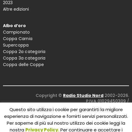
2023
Altre edizioni
Albo d’oro
Campionato
Coppa Carnia
Supercoppa
Coppa 2a categoria
Coppa 3a categoria
Coppa delle Coppe
Copyright ©
Radio Studio Nord
2002-2026.
P.IVA 01029450309
/
Concept and design:
Five Studio
/
Questo sito utilizza i cookie per garantirti la migliore
Maintenance:
Clyco SRL
. All Rights Reserved.
esperienza di navigazione e fornirti servizi personalizzati.
Per saperne di più sul nostro utilizzo dei cookie leggi la
nostra
Privacy Policy.
Per continuare e accettare i