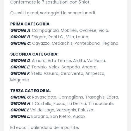
Confermate le 7 sostituzioni con 5 slot.
Questi i gironi, sorteggiati lo scorso lunedì.
PRIMA CATEGORIA
GIRONE A
: Campagnola, Mobilieri, Ovarese, Viola.
GIRONE B
: Folgore, Real I.C., Villa, Lauco.
GIRONE C
: Cavazzo, Cedarchis, Pontebbana, Illegiana.
SECONDA CATEGORIA:
GIRONE D
: Amaro, Arta Terme, Ardita, Val Resia.
GIRONE E
: Tarvisio, Velox, Sappada, Ancora.
GIRONE F
: Stella Azzurra, Cercivento, Ampezzo,
Moggese.
TERZA CATEGORIA:
GIRONE G
: Ravascletto, Comeglians, Trasaghis, Edera.
GIRONE H
: Il Castello, Fusca, La Delizia, Timaucleulis.
GIRONE I
: Val del Lago, Verzegnis, Paluzza.
GIRONE L:
Bordano, San Pietro, Audax.
Ed ecco il calendario delle partite.