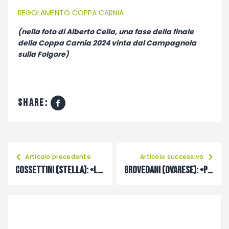
REGOLAMENTO COPPA CARNIA
(nella foto di Alberto Cella, una fase della finale
della Coppa Carnia 2024 vinta dal Campagnola
sulla Folgore)
share:
Articolo precedente
Articolo successivo
Cossettini (Stella): «La delusione per la retrocessione un carburante per ripartire»
Brovedani (Ovarese): «Potrebbe essere una stagione molto complicata»