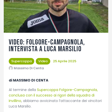
Fotogallery
VIDEO: Folgore-Campagnola,
intervista a Luca Marsilio
Supercoppa
Video
25 Aprile 2025
Massimo Di Centa
di MASSIMO DI CENTA
Al termine della
Supercoppa Folgore-Campagnola,
conclusa con il successo ai rigori della squadra di
Invillino
, abbiamo avvicinato l’attaccante dei vincitori
Luca Marsilio.