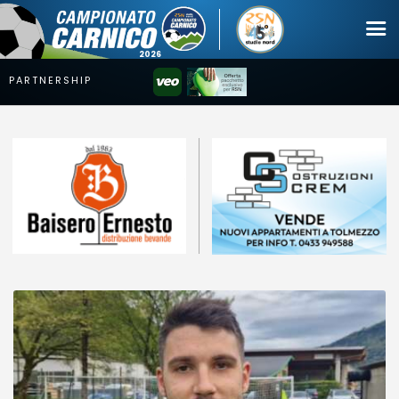
Campionato
Coppa
Squadre
Calendari
News
Mercato
Erreà Cup
Giovanile
Video