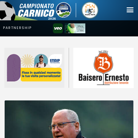
Campionato
Coppa
Squadre
Calendari
News
Mercato
Erreà Cup
Giovanile
Video