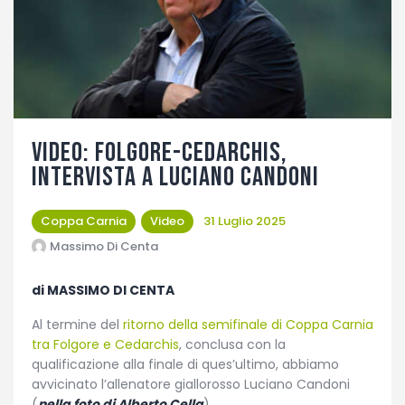
Fotogallery
VIDEO: Folgore-Cedarchis,
intervista a Luciano Candoni
Coppa Carnia
Video
31 Luglio 2025
Massimo Di Centa
di MASSIMO DI CENTA
Al termine del
ritorno della semifinale di Coppa Carnia
tra Folgore e Cedarchis
, conclusa con la
qualificazione alla finale di ques’ultimo, abbiamo
avvicinato l’allenatore giallorosso Luciano Candoni
(
nella foto di Alberto Cella
).