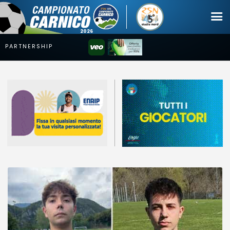
Campionato
Coppa
Squadre
Calendari
News
Mercato
Erreà Cup
Giovanile
Video