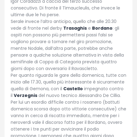
Igor Coradazzi a caccia del terzo successo
consecutivo. Di fronte il Timaucleulis, che invece le
ultime due le ha perse.
Serale invece l’altro anticipo, quello che alle 20.30
vede di fronte nel derby
Trasaghis
e
Bordano
: gli
ospiti non possono più permettersi passi falsi se
vogliono provare a tornare nel giro promozione,
mentre Nodale, dall’altra parte, potrebbe anche
pensare a qualche soluzione alternativa in vista della
semifinale di Coppa di Categoria prevista quattro
giorni dopo con avversario il Ravascletto.
Per quanto riguarda le gare della domenica, tutte con
inizio alle 17.30, quella più interessante è sicuramente
quella di Gemona, con il
Castello
impegnato contro
il
Verzegnis
del nuovo tecnico Alessandro De Cillia.
Per lui un esordio difficile contro i rosanero (battuti
domenica scorsa dopo otto vittorie consecutive) che
vanno in cerca di riscatto immediato, mentre per i
neroverdi vale il discorso fatto per il Bordano, ovvero
ottenere i tre punti per avvicinare il podio
promozione. I gemonesi che quattro giorni dopo