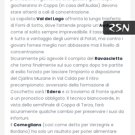
giocheranno in Coppa (in casa dell’Audax) devono
stare attenti a cali di concentrazione.
La capolista
Val del Lago
affronta la lunga trasferta
di Forni di Sotto, dove l’attende proprio un’
Audax
come al solito sempre imprevedibile. Il tasso tecnico
è tutto a vantaggio degli uomini di Patat, ma contro i
giovani fornesi meglio non abbassare mai il livello di
concentrazione.
Sicuramente più agevole il compito del
Ravascletto
che torna finalmente sul suo campo dopo tre partite
di esilio forzato per lasciare l’impianto a disposizione
del Cjarlins Muzane in Val Calda per il ritiro
precampionato: avversario della formazione di
Cocchetto sarà l’
Edera
e ci troviamo di fronte quindi
a un pronostico obbligato. Il tecnico biancoverde, in
vista della semifinale di Coppa di Terza, farà
sicuramente qualche cambio per preservare i suoi da
infortuni.
Il
Comeglians
(così come detto per Verzegnis e
Bordano) ha solo un risultato per poter alimentare