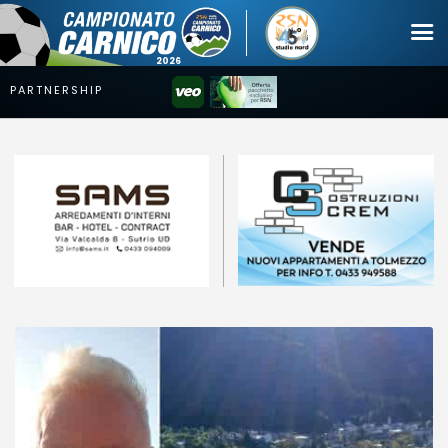
Campionato
Coppa
Squadre
Calendari
News
Mercato
Erreà Cup
Giovanile
Video