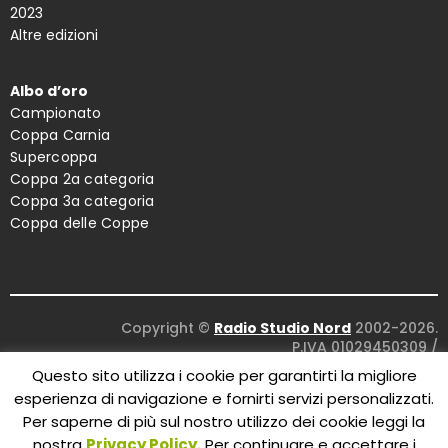
2023
Altre edizioni
Albo d’oro
Campionato
Coppa Carnia
Supercoppa
Coppa 2a categoria
Coppa 3a categoria
Coppa delle Coppe
Copyright ©
Radio Studio Nord
2002-2026.
P.IVA 01029450309
/
Concept and design:
Five Studio
/
Questo sito utilizza i cookie per garantirti la migliore
Maintenance:
Clyco SRL
. All Rights Reserved.
esperienza di navigazione e fornirti servizi personalizzati.
Per saperne di più sul nostro utilizzo dei cookie leggi la
nostra
Privacy Policy.
Per continuare e accettare i