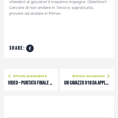
chiederò ai giocatori il massimo impegno. Obiettivo?
Cercare di non andare in Terza e, soprattutto,
provare ad andare in Prima».
share:
Articolo precedente
Articolo successivo
VIDEO – Puntata finale Terzo Tempo: Christian Ferigo (Velox)
Un Cavazzo U18 da applausi pareggia dopo essere stato sotto di 3 gol