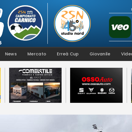
Campionato
Coppa
Squadre
Calendari
News
Mercato
News
Mercato
Erreà Cup
Giovanile
Vide
Erreà Cup
Giovanile
Video
Fotogallery