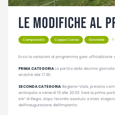
Le modifiche al 
Campionato
Coppa Carnia
Giovanile
7
Ecco la variazioni al programma gare ufficializzate 
PRIMA CATEGORIA
La partita della decima giornata 
anziché alle 17.30.
SECONDA CATEGORIA
Illegiana-Viola, prevista come
anticipata a venerdì 10 alle 20.30. Sarà la prima parti
Iob” di Illegio, dopo l’esordio assoluto a inizio stag
dell’inaugurazione dell’impianto.