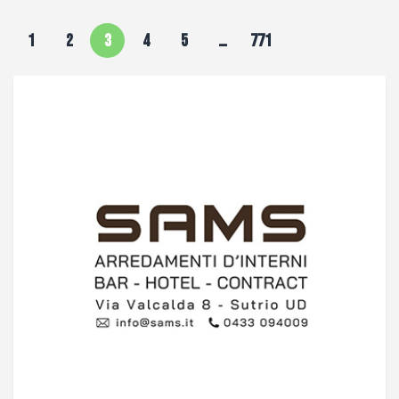
1
2
3
4
5
…
771