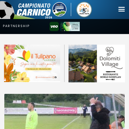
Campionato
Coppa
Squadre
Calendari
News
Mercato
Erreà Cup
Giovanile
Video