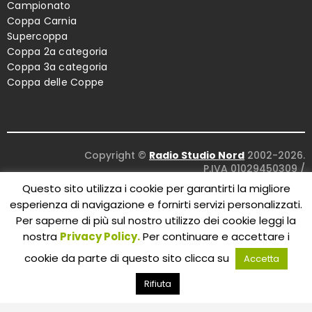
Campionato
Coppa Carnia
Supercoppa
Coppa 2a categoria
Coppa 3a categoria
Coppa delle Coppe
Copyright ©
Radio Studio Nord
2002-2026.
P.IVA 01029450309
/
Concept and design:
Five Studio
/
Questo sito utilizza i cookie per garantirti la migliore
Maintenance:
Clyco SRL
. All Rights Reserved.
esperienza di navigazione e fornirti servizi personalizzati.
Per saperne di più sul nostro utilizzo dei cookie leggi la
nostra
Privacy Policy.
Per continuare e accettare i
cookie da parte di questo sito clicca su
Accetta
Rifiuta