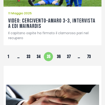
11 Maggio 2025
VIDEO: Cercivento-Amaro 3-3, intervista
a Edi Mainardis
Il capitano ospite ha firmato il clamoroso pari nel
recupero
1
…
33
34
35
36
37
…
73