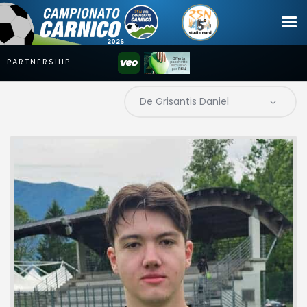
Campionato
Coppa
Squadre
Calendari
News
Mercato
Erreà Cup
Giovanile
Video