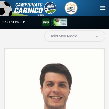
Campionato
Coppa
Squadre
Calendari
News
Mercato
Erreà Cup
Giovanile
Video