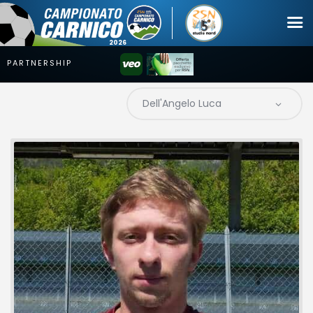
Campionato
Coppa
Squadre
Calendari
News
Mercato
Erreà Cup
Giovanile
Video