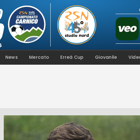
Campionato
News
Mercato
Erreà Cup
Giovanile
Vide
Coppa
Squadre
Calendari
News
Mercato
Erreà Cup
Giovanile