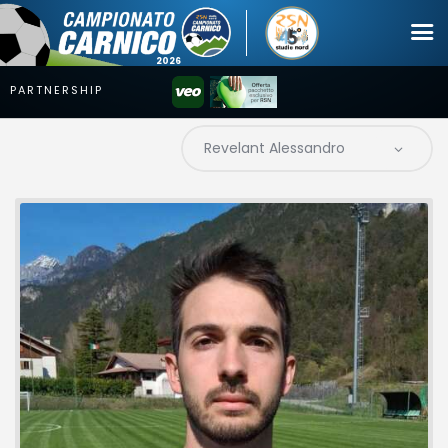
Campionato
Coppa
Squadre
Calendari
News
Mercato
Erreà Cup
Giovanile
Video