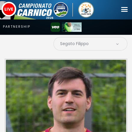
LIVE
Campionato
Coppa
Squadre
Calendari
News
Mercato
Erreà Cup
Giovanile
Video