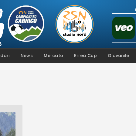
Live
Campionato
Coppa
Squadre
Calendari
dari
News
Mercato
Erreà Cup
Giovanile
News
Mercato
Erreà Cup
Giovanile
Video
Fotogallery