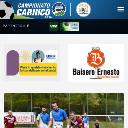
Campionato
Coppa
Squadre
Calendari
News
Mercato
Erreà Cup
Giovanile
Video