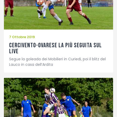
Fotogallery
7 Ottobre 2019
Cercivento-Ovarese la più seguita sul
Live
Segue la goleada dei Mobilieri in Curiedi, poi il blitz del
Lauco in casa dell’Ardita