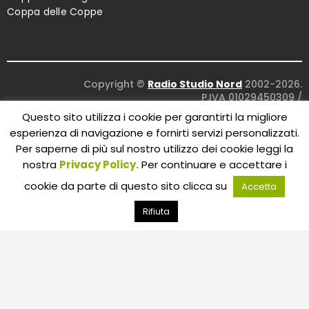
Coppa delle Coppe
Copyright ©
Radio Studio Nord
2002-2026.
P.IVA 01029450309
/
Concept and design:
Five Studio
/
Questo sito utilizza i cookie per garantirti la migliore
Maintenance:
Clyco SRL
. All Rights Reserved.
esperienza di navigazione e fornirti servizi personalizzati.
Per saperne di più sul nostro utilizzo dei cookie leggi la
nostra
Privacy Policy.
Per continuare e accettare i
cookie da parte di questo sito clicca su
Accetta
Rifiuta