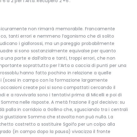
 6 a 2 per l’Arta. Recupero 2’+6’.
he sicuramente non rimarrà memorabile. Francamente
gioco, tanti errori e nemmeno l’agonismo che di solito
iudicano i giallorossi, ma un pareggio probabilmente
 squadre si sono sostanzialmente equivalse per quanto
 una parte e dall’altra e tanti, troppi errori, che non
mportante soprattutto per l’Arta a caccia di punti per una
rossoblu hanno fatto pochino in relazione a quelle
ssi (scesi in campo con la formazione largamente
e occasioni create poi si sono compattati cercando il
di e a ravvivarla sono i tentativi prima di Micelli e poi di
omma nelle risposte. A metà frazione il gol decisivo: su
palla in corridoio a Gollino che, sgusciando tra i centrali
r poi giustiziare Somma che stavolta non può nulla. La
etto costretto a sostituire Sgoifo per un colpo alla
grado (in campo dopo la pausa) vivacizza il fronte