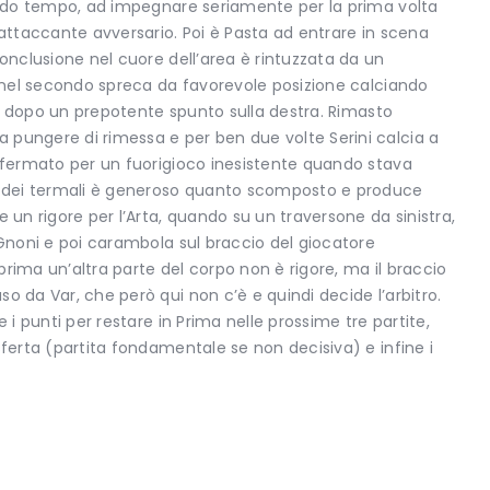
condo tempo, ad impegnare seriamente per la prima volta
’attaccante avversario. Poi è Pasta ad entrare in scena
conclusione nel cuore dell’area è rintuzzata da un
); nel secondo spreca da favorevole posizione calciando
il, dopo un prepotente spunto sulla destra. Rimasto
 pungere di rimessa e per ben due volte Serini calcia a
e fermato per un fuorigioco inesistente quando stava
le dei termali è generoso quanto scomposto e produce
 un rigore per l’Arta, quando su un traversone da sinistra,
 Gnoni e poi carambola sul braccio del giocatore
 prima un’altra parte del corpo non è rigore, ma il braccio
o da Var, che però qui non c’è e quindi decide l’arbitro.
 i punti per restare in Prima nelle prossime tre partite,
sferta (partita fondamentale se non decisiva) e infine i