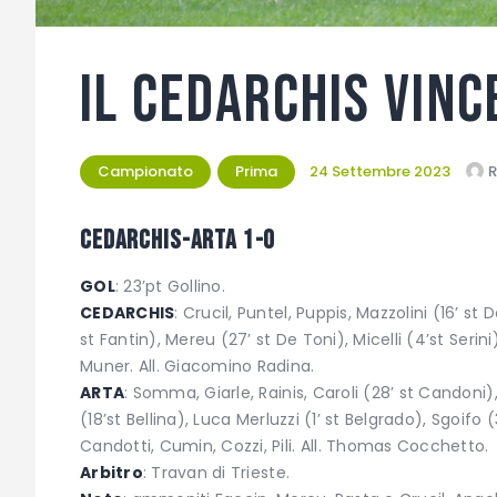
Il Cedarchis vin
Campionato
Prima
24 Settembre 2023
R
CEDARCHIS-ARTA 1-0
GOL
: 23’pt Gollino.
CEDARCHIS
: Crucil, Puntel, Puppis, Mazzolini (16’ st
st Fantin), Mereu (27’ st De Toni), Micelli (4’st Serin
Muner. All. Giacomino Radina.
ARTA
: Somma, Giarle, Rainis, Caroli (28’ st Candoni),
(18’st Bellina), Luca Merluzzi (1’ st Belgrado), Sgoifo 
Candotti, Cumin, Cozzi, Pili. All. Thomas Cocchetto.
Arbitro
: Travan di Trieste.