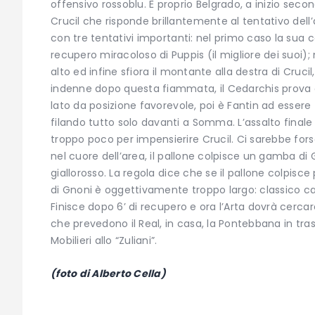
offensivo rossoblu. È proprio Belgrado, a inizio se
Crucil che risponde brillantemente al tentativo dell
con tre tentativi importanti: nel primo caso la sua 
recupero miracoloso di Puppis (il migliore dei suoi
alto ed infine sfiora il montante alla destra di Cruc
indenne dopo questa fiammata, il Cedarchis prova a
lato da posizione favorevole, poi è Fantin ad esser
filando tutto solo davanti a Somma. L’assalto fina
troppo poco per impensierire Crucil. Ci sarebbe forse
nel cuore dell’area, il pallone colpisce un gamba di
giallorosso. La regola dice che se il pallone colpisce
di Gnoni è oggettivamente troppo largo: classico cas
Finisce dopo 6’ di recupero e ora l’Arta dovrà cercare
che prevedono il Real, in casa, la Pontebbana in tra
Mobilieri allo “Zuliani”.
(foto di Alberto Cella)