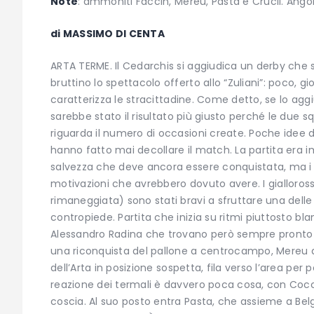
Note
: ammoniti Faccin, Mereu, Pasta e Crucil. Angoli
di MASSIMO DI CENTA
ARTA TERME. Il Cedarchis si aggiudica un derby c
bruttino lo spettacolo offerto allo “Zuliani”: poco, 
caratterizza le stracittadine. Come detto, se lo agg
sarebbe stato il risultato più giusto perché le due
riguarda il numero di occasioni create. Poche idee da
hanno fatto mai decollare il match. La partita era i
salvezza che deve ancora essere conquistata, ma i 
motivazioni che avrebbero dovuto avere. I gialloro
rimaneggiata) sono stati bravi a sfruttare una dell
contropiede. Partita che inizia su ritmi piuttosto blan
Alessandro Radina che trovano però sempre pronto S
una riconquista del pallone a centrocampo, Mereu dà 
dell’Arta in posizione sospetta, fila verso l’area pe
reazione dei termali è davvero poca cosa, con Cocch
coscia. Al suo posto entra Pasta, che assieme a Bel