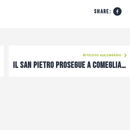
share:
Articolo successivo
Il San Pietro prosegue a Comeglians la striscia positiva