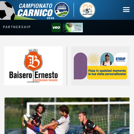
Campionato
Coppa
Squadre
Calendari
News
Mercato
Erreà Cup
Giovanile
Video