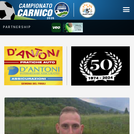
Campionato
Coppa
Squadre
Calendari
News
Mercato
Erreà Cup
Giovanile
Video