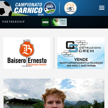
Campionato
Coppa
Squadre
Calendari
News
Mercato
Erreà Cup
Giovanile
Video