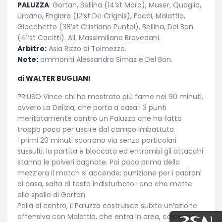
PALUZZA
: Gortan, Bellina (14’st Moro), Muser, Quaglia,
Urbano, Englaro (12’st De Crignis), Facci, Malattia,
Giacchetto (38’st Cristiano Puntel), Bellina, Del Bon
(41’st Cacitti). All. Massimiliano Brovedani.
Arbitro:
Asia Rizzo di Tolmezzo.
Note:
ammoniti Alessandro Simaz e Del Bon.
di WALTER BUGLIANI
PRIUSO Vince chi ha mostrato più fame nei 90 minuti,
ovvero La Delizia, che porta a casa i 3 punti
meritatamente contro un Paluzza che ha fatto
troppo poco per uscire dal campo imbattuto.
I primi 20 minuti scorrono via senza particolari
sussulti: la partita è bloccata ed entrambi gli attacchi
stanno le polveri bagnate. Poi poco prima della
mezz’ora il match si accende: punizione per i padroni
di casa, salta di testa indisturbato Lena che mette
alle spalle di Gortan.
Palla al centro, il Paluzza costruisce subito un’azione
offensiva con Malattia, che entra in area, calcia sul