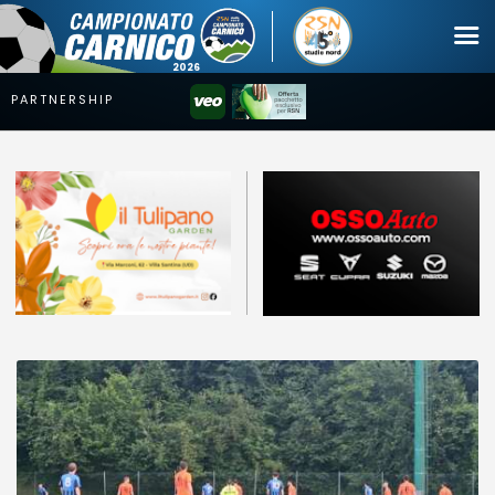
Campionato
Coppa
Squadre
Calendari
News
Mercato
Erreà Cup
Giovanile
Video