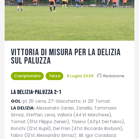
Fotogallery
Vittoria di misura per La Delizia
sul Paluzza
Campionato
Terza
8 Luglio 2026
Redazione
LA DELIZIA-PALUZZA 2-1
GOL
: pt 25′ Lena, 27′ Giacchetto; st 29′ Tomat.
LA DELIZIA:
Alessandro Zanier, Zanella, Tommaso
Simaz, Steffan, Lena, Vallata (44’st Marchese),
Tomat (31’st Filippo Zanier), Tissino (43’pt Del Fabro),
Ronchi (12’st Rupil), Del Frari (41’st Riccardo Borboni),
Fabro (12’st Alessandro Simaz). All. Igor Coradazzi.