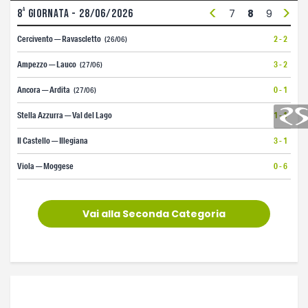
<
>
a
8
giornata - 28/06/2026
1
2
3
4
5
6
7
8
9
10
1
Cercivento — Ravascletto
2 - 2
(26/06)
Ampezzo — Lauco
3 - 2
(27/06)
Ancora — Ardita
0 - 1
(27/06)
Stella Azzurra — Val del Lago
1 - 1
Il Castello — Illegiana
3 - 1
Viola — Moggese
0 - 6
Vai alla Seconda Categoria