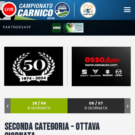
LIVE
Campionato
Coppa
Squadre
Calendari
News
Mercato
‹
28 / 06
05 / 07
›
8 GIORNATA
9 GIORNATA
Erreà Cup
Giovanile
Seconda categoria - Ottava
Video