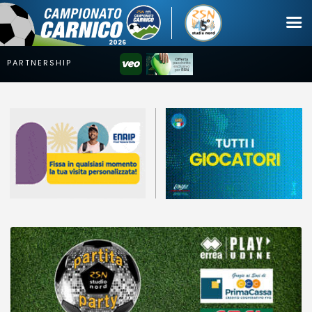
Campionato
Coppa
Squadre
Calendari
News
Mercato
Erreà Cup
Giovanile
Video