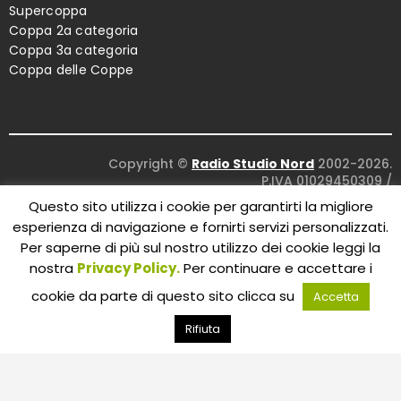
Supercoppa
Coppa 2a categoria
Coppa 3a categoria
Coppa delle Coppe
Copyright ©
Radio Studio Nord
2002-2026.
P.IVA 01029450309
/
Concept and design:
Five Studio
/
Questo sito utilizza i cookie per garantirti la migliore
Maintenance:
Clyco SRL
. All Rights Reserved.
esperienza di navigazione e fornirti servizi personalizzati.
Per saperne di più sul nostro utilizzo dei cookie leggi la
nostra
Privacy Policy.
Per continuare e accettare i
cookie da parte di questo sito clicca su
Accetta
Rifiuta