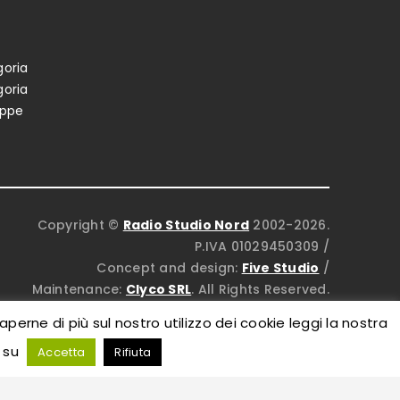
oria
oria
oppe
Copyright ©
Radio Studio Nord
2002-2026.
P.IVA 01029450309
/
Concept and design:
Five Studio
/
Maintenance:
Clyco SRL
. All Rights Reserved.
saperne di più sul nostro utilizzo dei cookie leggi la nostra
a su
Accetta
Rifiuta