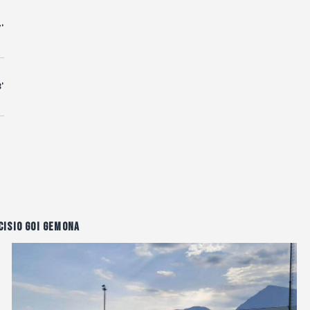
'
'
isio Goi Gemona