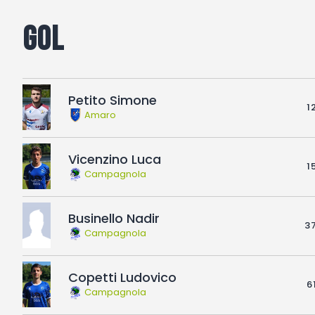
Gol
Petito Simone
1
Amaro
Vicenzino Luca
1
Campagnola
Businello Nadir
37
Campagnola
Copetti Ludovico
6
Campagnola