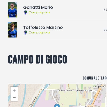
Garlatti Mario
77
Campagnola
Toffoletto Martino
83
Campagnola
Campo di gioco
Comunale Tarc
+
−