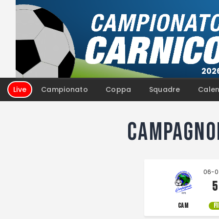
Campionato
Coppa
Squadre
Calen
Live
Campagno
06-0
5
CAM
F