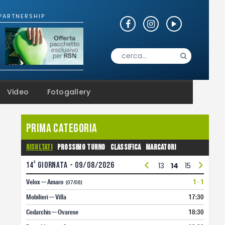
Video
Fotogallery
Prima Categoria
Risultati
Prossimo turno
Classifica
Marcatori
<
>
a
14
giornata - 09/08/2026
1
2
3
4
5
6
7
8
9
10
11
12
13
14
15
16
17
Velox — Amaro
1 - 1
(07/08)
Mobilieri — Villa
17:30
Cedarchis — Ovarese
18:30