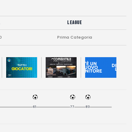
a
League
0
Prima Categoria
61
77
83