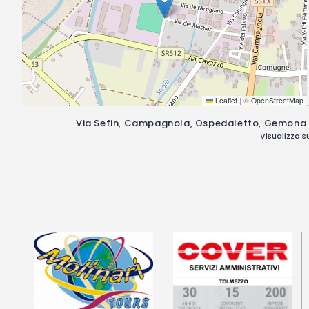
Leaflet
|
©
OpenStreetMap
Via Sefin, Campagnola, Ospedaletto, Gemona del F
Visualizza 