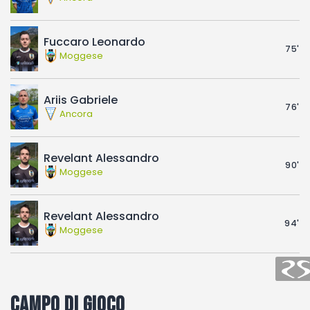
Fuccaro Leonardo
75'
Moggese
Ariis Gabriele
76'
Ancora
Revelant Alessandro
90'
Moggese
Revelant Alessandro
94'
Moggese
Campo di gioco