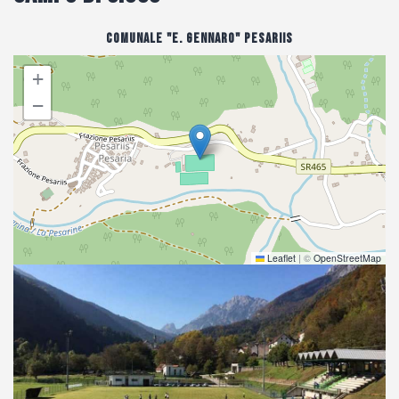
Comunale "E. Gennaro" Pesariis
+
−
Leaflet
|
©
OpenStreetMap