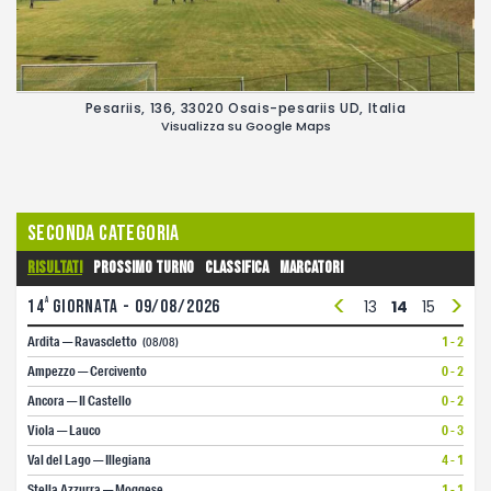
Pesariis, 136, 33020 Osais-pesariis UD, Italia
Visualizza su Google Maps
Seconda Categoria
Risultati
Prossimo turno
Classifica
Marcatori
<
>
a
1
14
2
giornata - 09/08/2026
3
4
5
6
7
8
9
10
11
12
13
14
15
16
1
Ardita — Ravascletto
1 - 2
(08/08)
Ampezzo — Cercivento
0 - 2
Ancora — Il Castello
0 - 2
Viola — Lauco
0 - 3
Val del Lago — Illegiana
4 - 1
Stella Azzurra — Moggese
1 - 1