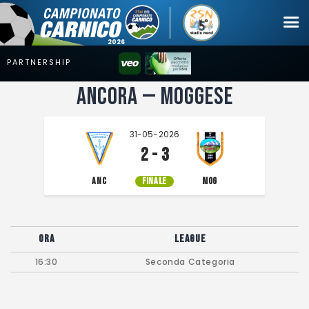
Ancora — Moggese
Campionato
Coppa
31-05-2026
Squadre
2 - 3
Calendari
ANC
FINALE
MOG
News
Mercato
Ora
League
Erreà Cup
16:30
Seconda Categoria
Giovanile
Video