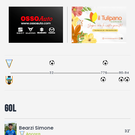
Fotogallery
32
75
76
90
94
Gol
Bearzi Simone
32'
Ancora