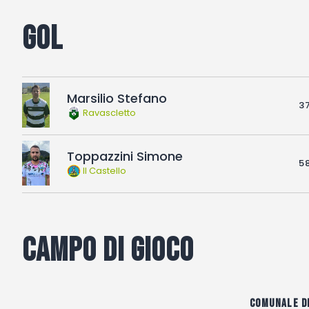
Gol
Marsilio Stefano
37
Ravascletto
Toppazzini Simone
58
Il Castello
Campo di gioco
Comunale d