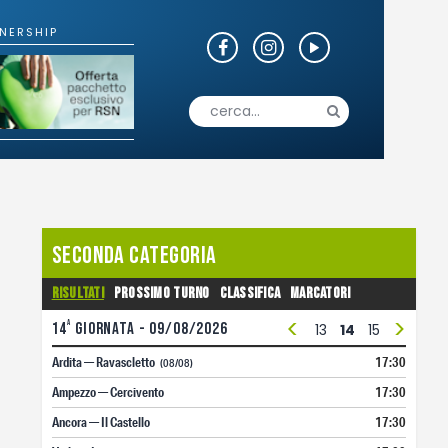
o
Fotogallery
Seconda Categoria
Risultati
Prossimo turno
Classifica
Marcatori
<
>
a
14
giornata - 09/08/2026
1
2
3
4
5
6
7
8
9
10
11
12
13
14
15
16
17
Ardita — Ravascletto
17:30
(08/08)
Ampezzo — Cercivento
17:30
Ancora — Il Castello
17:30