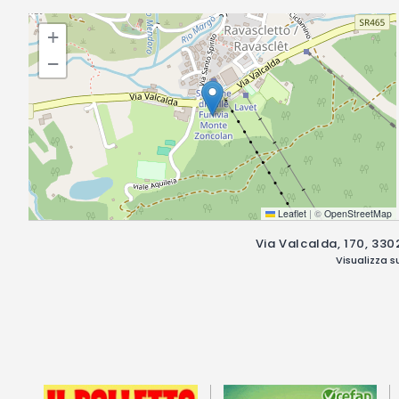
+
−
Leaflet
|
©
OpenStreetMap
Via Valcalda, 170, 330
Visualizza 