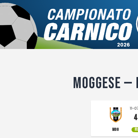
Campionato
Coppa
Squadre
Calendari
Moggese — 
11-0
4
MOG
F