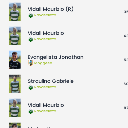
Vidali Maurizio (R)
35
Ravascletto
Vidali Maurizio
43
Ravascletto
Evangelista Jonathan
53
Moggese
Straulino Gabriele
60
Ravascletto
Vidali Maurizio
87
Ravascletto