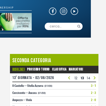
o
Fotogallery
Seconda Categoria
Risultati
Prossimo turno
Classifica
Marcatori
<
>
a
13
giornata - 02/08/2026
1
2
3
4
5
6
7
8
9
10
11
12
13
14
15
16
Il Castello — Stella Azzurra
3 - 1
(01/08)
Cercivento — Ancora
2 - 3
(01/08)
Ampezzo — Viola
2 - 0