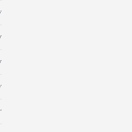
'
'
'
'
'