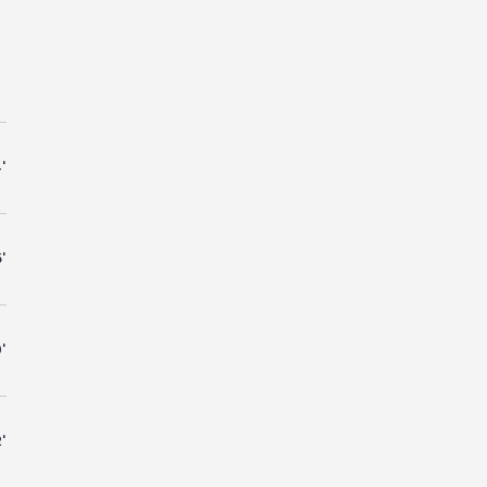
'
'
'
'