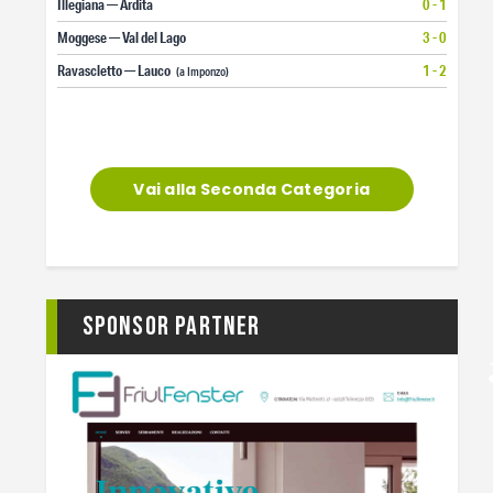
Illegiana — Ardita
0 - 1
Moggese — Val del Lago
3 - 0
Ravascletto — Lauco
1 - 2
(a Imponzo)
Vai alla Seconda Categoria
Sponsor Partner