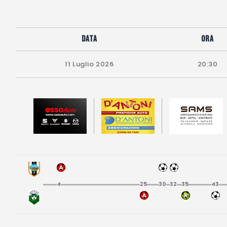
Data
Ora
11 Luglio 2026
20:30
4
25
30
32
35
43