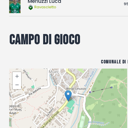
Merluzzi Luca
95
Ravascletto
Campo di gioco
Comunale di 
+
−