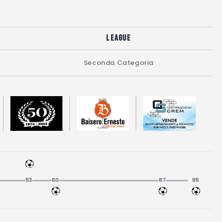
League
Seconda Categoria
53
60
87
95