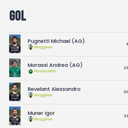
Gol
Pugnetti Michael (AG)
4
Moggese
Morassi Andrea (AG)
25
Ravascletto
Revelant Alessandro
30
Moggese
Muner Igor
32
Moggese