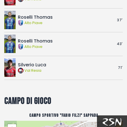
Roselli Thomas
37'
Alto Piave
Roselli Thomas
43'
Alto Piave
Silverio Luca
71'
Val Resia
Campo di gioco
Campo sportivo "Fabio Filzi" Sappada