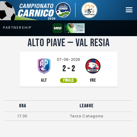
Alto Piave — Val Resia
Campionato
Coppa
07-06-2026
Squadre
2 - 2
Calendari
ALT
FINALE
VRE
News
Mercato
Ora
League
Erreà Cup
17:30
Terza Categoria
Giovanile
Video