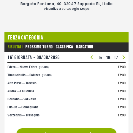
Borgata Fontana, 40, 32047 Sappada BL, Italia
Visualizza su Google Maps
Terza Categoria
Risultati
Prossimo turno
Classifica
Marcatori
<
>
a
3
16
4
giornata - 09/08/2026
5
6
7
8
9
10
11
12
13
14
15
16
17
18
1
Edera — Nuova Edera
17:30
(08/08)
Timaucleulis — Paluzza
17:30
(08/08)
Alto Piave — Tarvisio
17:30
Audax — La Delizia
17:30
Bordano — Val Resia
17:30
Fus-Ca — Comeglians
17:30
Verzegnis — Trasaghis
17:30