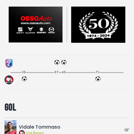
Fotogallery
10
37
43
71
Gol
Vidale Tommaso
10'
Val Resia