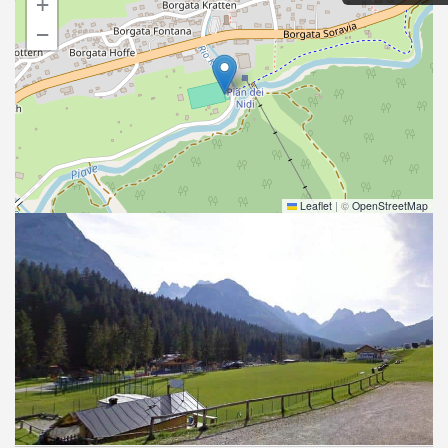
+
−
Leaflet
|
©
OpenStreetMap