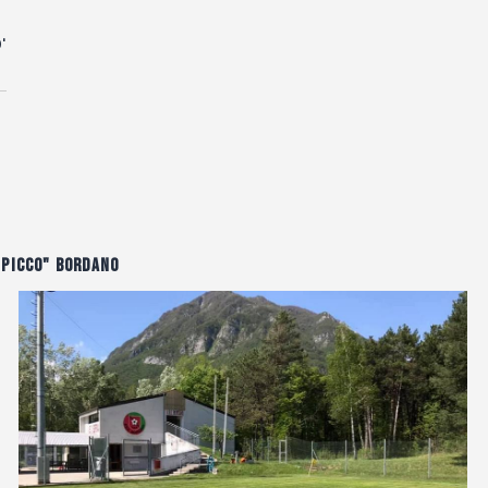
'
 Picco" Bordano