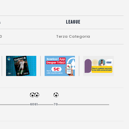
a
League
30
Terza Categoria
60
61
70