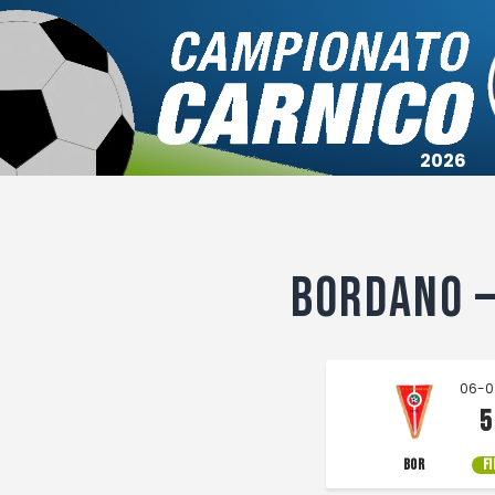
Campionato
Coppa
Squadre
Calendari
Bordano —
06-0
5
BOR
F