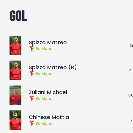
Gol
Spizzo Matteo
1
Bordano
Spizzo Matteo (R)
41
Bordano
Zuliani Michael
60
Bordano
Chinese Mattia
6
Bordano