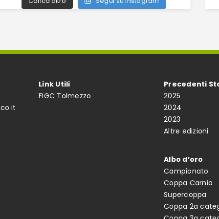
Carica altro
Segui su Instagram
Link Utili
Precedenti St
FIGC Tolmezzo
2025
co.it
2024
2023
Altre edizioni
Albo d’oro
Campionato
Coppa Carnia
Supercoppa
Coppa 2a categ
Coppa 3a categ