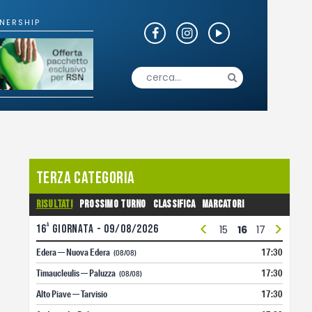
o
Fotogallery
Terza Categoria
Risultati
Prossimo turno
Classifica
Marcatori
<
>
a
16
giornata - 09/08/2026
3
4
5
6
7
8
9
10
11
12
13
14
15
16
17
18
19
Edera — Nuova Edera
17:30
(08/08)
Timaucleulis — Paluzza
17:30
(08/08)
Alto Piave — Tarvisio
17:30