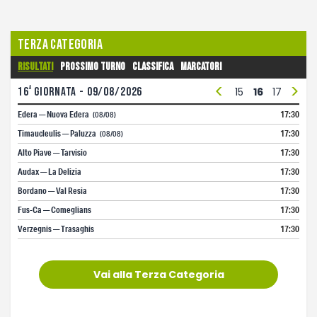
Terza Categoria
Risultati
Prossimo turno
Classifica
Marcatori
<
>
a
3
16
4
giornata - 09/08/2026
5
6
7
8
9
10
11
12
13
14
15
16
17
18
1
Edera — Nuova Edera
17:30
(08/08)
Timaucleulis — Paluzza
17:30
(08/08)
Alto Piave — Tarvisio
17:30
Audax — La Delizia
17:30
Bordano — Val Resia
17:30
Fus-Ca — Comeglians
17:30
Verzegnis — Trasaghis
17:30
Vai alla Terza Categoria