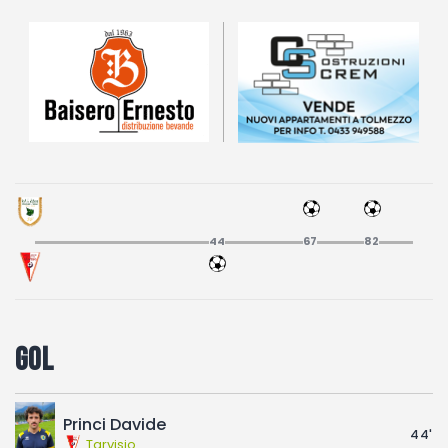
Fotogallery
44
67
82
Gol
Princi Davide
44'
Tarvisio