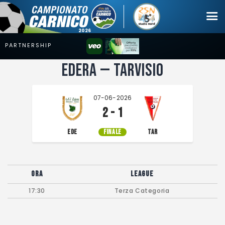
Edera — Tarvisio
Campionato
Coppa
07-06-2026
Squadre
2 - 1
Calendari
EDE
FINALE
TAR
News
Mercato
Ora
League
Erreà Cup
17:30
Terza Categoria
Giovanile
Video