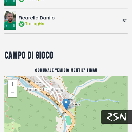
Ficarella Danilo
51'
Trasaghis
Campo di gioco
Comunale "Emidio Mentil" Timau
+
−