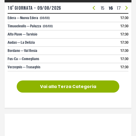
<
>
a
3
16
4
giornata - 09/08/2026
5
6
7
8
9
10
11
12
13
14
15
16
17
18
1
Edera — Nuova Edera
17:30
(08/08)
Timaucleulis — Paluzza
17:30
(08/08)
Alto Piave — Tarvisio
17:30
Audax — La Delizia
17:30
Bordano — Val Resia
17:30
Fus-Ca — Comeglians
17:30
Verzegnis — Trasaghis
17:30
Vai alla Terza Categoria