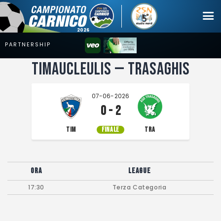
Timaucleulis — Trasaghis
Campionato
Coppa
07-06-2026
Squadre
0 - 2
Calendari
TIM
FINALE
TRA
News
Mercato
Ora
League
Erreà Cup
17:30
Terza Categoria
Giovanile
Video