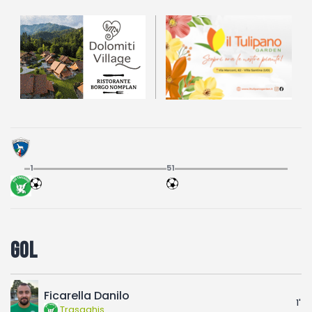
Fotogallery
1
51
Gol
Ficarella Danilo
1'
Trasaghis