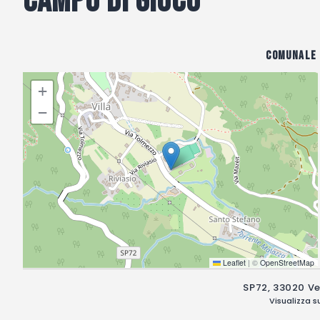
Campo di gioco
Comunale 
+
−
Leaflet
|
©
OpenStreetMap
SP72, 33020 Ver
Visualizza 