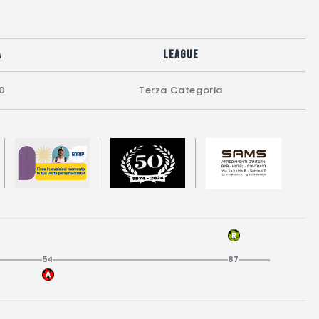
a
League
30
Terza Categoria
54
87