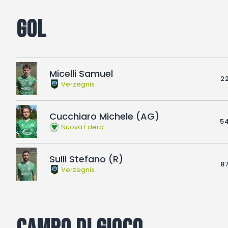
Gol
Micelli Samuel
22
Verzegnis
Cucchiaro Michele (AG)
54
Nuova Edera
Sulli Stefano (R)
87
Verzegnis