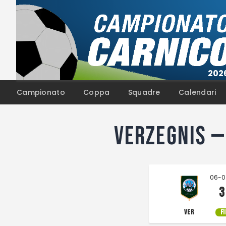
Campionato
Coppa
Squadre
Calendari
Verzegnis —
06-0
3
VER
F