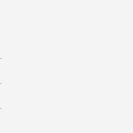
'
'
'