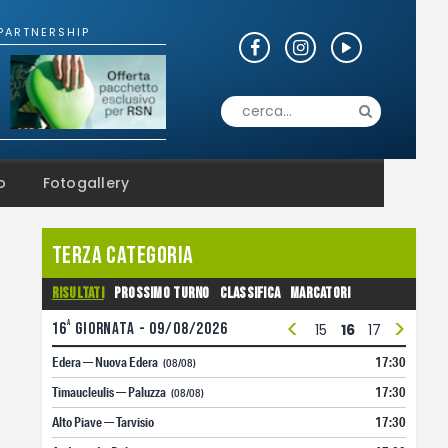
o
Fotogallery
Terza Categoria
Risultati
Prossimo turno
Classifica
Marcatori
<
>
a
16
giornata - 09/08/2026
3
4
5
6
7
8
9
10
11
12
13
14
15
16
17
18
19
Edera — Nuova Edera
17:30
(08/08)
Timaucleulis — Paluzza
17:30
(08/08)
Alto Piave — Tarvisio
17:30