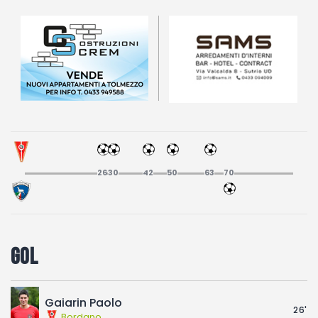
Fotogallery
26
30
42
50
63
70
Gol
Gaiarin Paolo
26'
Bordano