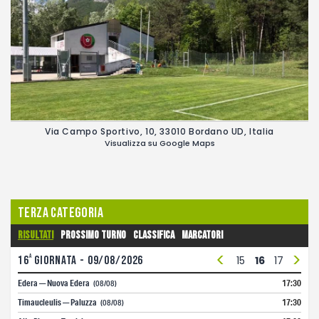
Via Campo Sportivo, 10, 33010 Bordano UD, Italia
Visualizza su Google Maps
Terza Categoria
Risultati
Prossimo turno
Classifica
Marcatori
<
>
a
3
16
4
giornata - 09/08/2026
5
6
7
8
9
10
11
12
13
14
15
16
17
18
1
Edera — Nuova Edera
17:30
(08/08)
Timaucleulis — Paluzza
17:30
(08/08)