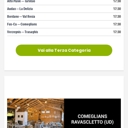
Alto Piave — Tarvisio
17:30
Audax — La Delizia
17:30
Bordano — Val Resia
17:30
Fus-Ca — Comeglians
17:30
Verzegnis — Trasaghis
17:30
Vai alla Terza Categoria