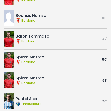
Bouhsis Hamza
30'
Bordano
Baron Tommaso
42'
Bordano
Spizzo Matteo
50'
Bordano
Spizzo Matteo
63'
Bordano
Puntel Alex
70'
Timaucleulis