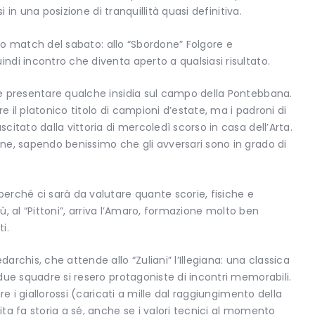
i in una posizione di tranquillità quasi definitiva.
tro match del sabato: allo “Sbordone” Folgore e
di incontro che diventa aperto a qualsiasi risultato.
e presentare qualche insidia sul campo della Pontebbana.
e il platonico titolo di campioni d’estate, ma i padroni di
itato dalla vittoria di mercoledì scorso in casa dell’Arta.
ne, sapendo benissimo che gli avversari sono in grado di
rché ci sarà da valutare quante scorie, fisiche e
iù, al “Pittoni”, arriva l’Amaro, formazione molto ben
i.
rchis, che attende allo “Zuliani” l’Illegiana: una classica
due squadre si resero protagoniste di incontri memorabili.
e i giallorossi (caricati a mille dal raggiungimento della
ta fa storia a sé, anche se i valori tecnici al momento