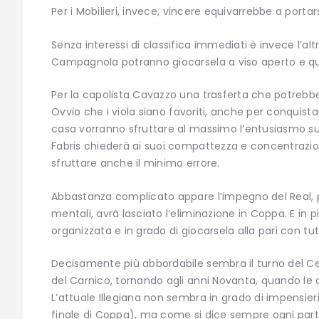
Per i Mobilieri, invece, vincere equivarrebbe a portars
Senza interessi di classifica immediati è invece l’al
Campagnola potranno giocarsela a viso aperto e quin
Per la capolista Cavazzo una trasferta che potrebb
Ovvio che i viola siano favoriti, anche per conquistar
casa vorranno sfruttare al massimo l’entusiasmo susc
Fabris chiederà ai suoi compattezza e concentrazio
sfruttare anche il minimo errore.
Abbastanza complicato appare l’impegno del Real, pe
mentali, avrà lasciato l’eliminazione in Coppa. E in p
organizzata e in grado di giocarsela alla pari con tutt
Decisamente più abbordabile sembra il turno del Ceda
del Carnico, tornando agli anni Novanta, quando le 
L’attuale Illegiana non sembra in grado di impensierir
finale di Coppa), ma come si dice sempre ogni parti