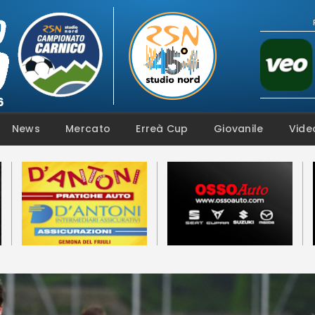
Campionato
Coppa
Squadre
Calendari
News
Mercato
News
Mercato
Erreà Cup
Giovanile
Vide
Erreà Cup
Giovanile
Video
Fotogallery