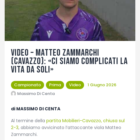
Fotogallery
VIDEO – Matteo Zammarchi
(Cavazzo): «Ci siamo complicati la
vita da soli»
Campionato
Prima
Video
1 Giugno 2026
Massimo Di Centa
di MASSIMO DI CENTA
Al termine della
partita Mobilieri-Cavazzo, chiusa sul
2-3
, abbiamo avvicinato l’attaccante viola Matteo
Zammarchi.