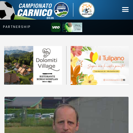
Campionato
Coppa
Squadre
Calendari
News
Mercato
Erreà Cup
Giovanile
Video