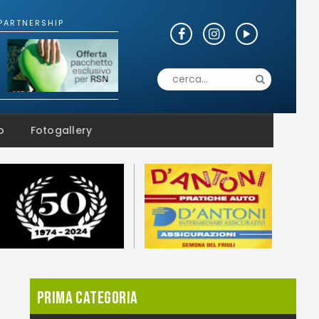
o
Fotogallery
26 / 07
02 / 08
09 / 08
Prima Categoria
12 GIORNATA
13 GIORNATA
14 GIORNATA