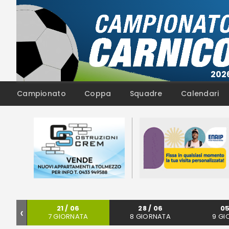
Campionato
Coppa
Squadre
Calendari
‹
21 / 06
28 / 06
05
TA
7 GIORNATA
8 GIORNATA
9 GI