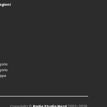
agioni
oria
oria
oppe
Copyright ©
Radio Studio Nord
2002-2026.