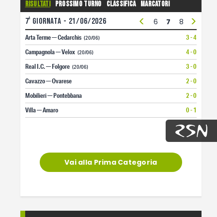
Risultati
Prossimo turno
Classifica
Marcatori
<
>
a
7
giornata - 21/06/2026
1
2
3
4
5
6
7
8
9
10
Arta Terme — Cedarchis
3 - 4
(20/06)
Campagnola — Velox
4 - 0
(20/06)
Real I.C. — Folgore
3 - 0
(20/06)
Cavazzo — Ovarese
2 - 0
Mobilieri — Pontebbana
2 - 0
Villa — Amaro
0 - 1
Vai alla Prima Categoria