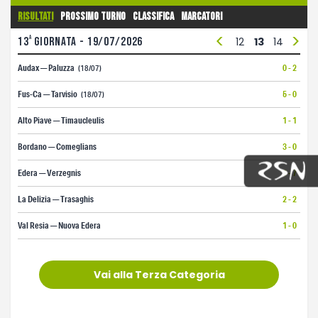
Risultati
Prossimo turno
Classifica
Marcatori
<
>
a
13
1
giornata - 19/07/2026
2
3
4
5
6
7
8
9
10
11
12
13
14
15
1
Audax — Paluzza
0 - 2
(18/07)
Fus-Ca — Tarvisio
5 - 0
(18/07)
Alto Piave — Timaucleulis
1 - 1
Bordano — Comeglians
3 - 0
Edera — Verzegnis
0 - 7
La Delizia — Trasaghis
2 - 2
Val Resia — Nuova Edera
1 - 0
Vai alla Terza Categoria