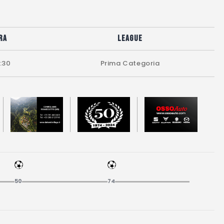
ra
League
:30
Prima Categoria
50
74