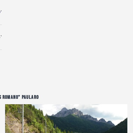
'
'
s Romano" Paularo