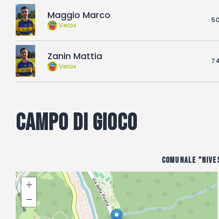
Maggio Marco
50
Velox
Zanin Mattia
74
Velox
Campo di gioco
Comunale "Nive
+
−