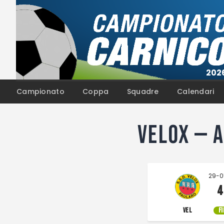
Campionato
Coppa
Squadre
Calendari
Velox — 
29-0
4
VEL
F