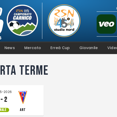
Campionato
Coppa
Squadre
Calendari
News
Mercato
News
Mercato
Erreà Cup
Giovanile
Vide
Erreà Cup
Arta Terme
Giovanile
Video
Fotogallery
5-2026
 - 2
INALE
ART