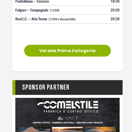
Pontebbana — Cavazzo
18:30
Folgore — Campagnola
20:30
(12/08)
Real I.C. — Arta Terme
20:30
(12/08 a Ravascletto)
Vai alla Prima Categoria
Sponsor Partner