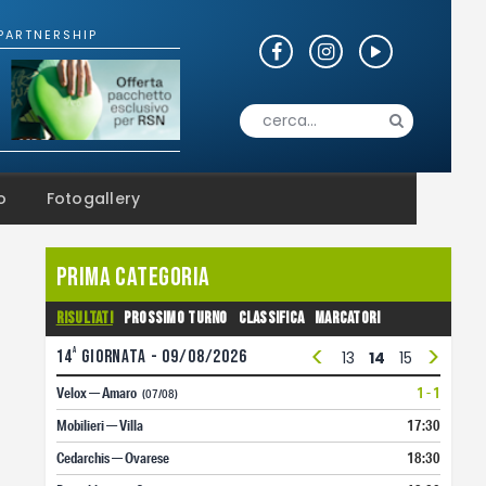
o
Fotogallery
Prima Categoria
Risultati
Prossimo turno
Classifica
Marcatori
<
>
a
14
giornata - 09/08/2026
1
2
3
4
5
6
7
8
9
10
11
12
13
14
15
16
17
Velox — Amaro
1 - 1
(07/08)
Mobilieri — Villa
17:30
Cedarchis — Ovarese
18:30