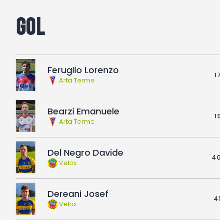
Gol
Feruglio Lorenzo
1
Arta Terme
Bearzi Emanuele
1
Arta Terme
Del Negro Davide
40
Velox
Dereani Josef
41
Velox