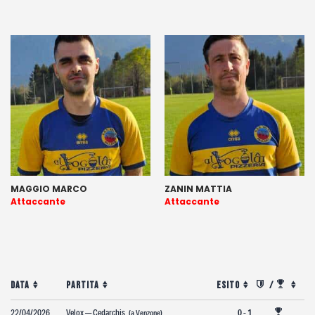
MAGGIO MARCO
ZANIN MATTIA
Attaccante
Attaccante
Data
Partita
Esito
/
22/04/2026
Velox — Cedarchis
0 - 1
(a Venzone)