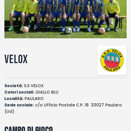
Fotogallery
Velox
Società:
S.S VELOX
Colori sociali:
GIALLO BLU
Località:
PAULARO
Sede sociale:
c/o Ufficio Postale C.P. 18 33027 Paularo
(Ud)
Campo di gioco