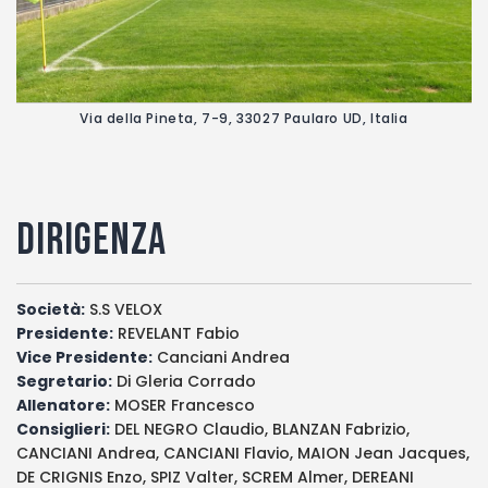
Via della Pineta, 7-9, 33027 Paularo UD, Italia
DIRIGENZA
Società:
S.S VELOX
Presidente:
REVELANT Fabio
Vice Presidente:
Canciani Andrea
Segretario:
Di Gleria Corrado
Allenatore:
MOSER Francesco
Consiglieri:
DEL NEGRO Claudio, BLANZAN Fabrizio,
CANCIANI Andrea, CANCIANI Flavio, MAION Jean Jacques,
DE CRIGNIS Enzo, SPIZ Valter, SCREM Almer, DEREANI