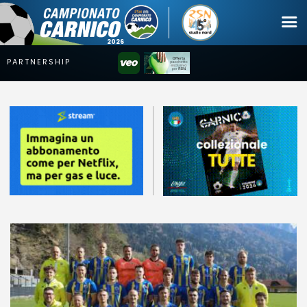
Campionato
Coppa
Squadre
Calendari
News
Mercato
Erreà Cup
Giovanile
Video