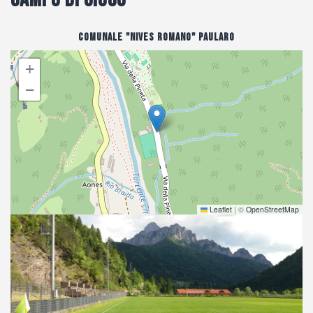
Comunale "Nives Romano" Paularo
+
−
Leaflet
|
©
OpenStreetMap