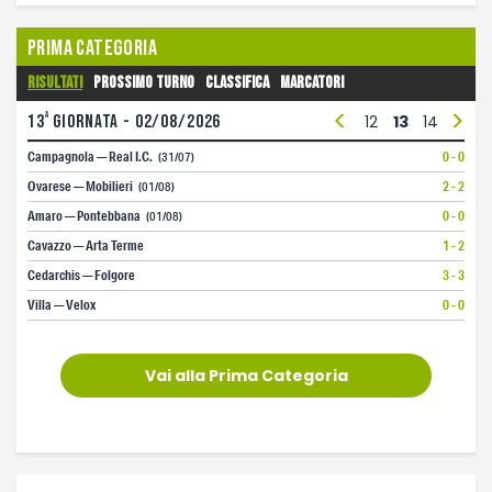
Prima Categoria
Risultati
Prossimo turno
Classifica
Marcatori
<
>
a
13
1
giornata - 02/08/2026
2
3
4
5
6
7
8
9
10
11
12
13
14
15
1
Campagnola — Real I.C.
0 - 0
(31/07)
Ovarese — Mobilieri
2 - 2
(01/08)
Amaro — Pontebbana
0 - 0
(01/08)
Cavazzo — Arta Terme
1 - 2
Cedarchis — Folgore
3 - 3
Villa — Velox
0 - 0
Vai alla Prima Categoria