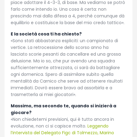
piace adottare il 4-3-3, di base. Ma vediamo se potrò
farlo come intendo io. Una cosa è certa: non
prescindo mai dalla difesa a 4, perché comunque dà
equilibrio e costituisce la base del mio credo tattico».
E la società cosa ti ha chiesto?
«Sono stati abbastanza espliciti: un campionato di
vertice. La retrocessione dello scorso anno ha
lasciato scorie pesanti da cancellare ed una grossa
delusione. Ma io so, che pur avendo una squadra
sufficientemente attrezzata, ci sarà da battagliare
ogni domenica. Spero di assimilare subito quella
mentalità da Carnico che serve ad ottenere risultati
immediati. Dovrò essere bravo ad assorbirla e a
trasmetterla ai miei giocatori».
Massimo, ma secondo te, quando si inizierà a
giocare?
«Non chiedetemi previsioni, qui è tutto ancora in
evoluzione, non ci si capisce molto.
Leggendo
l’intervista del Delegato Figc di Tolmezzo, Marino