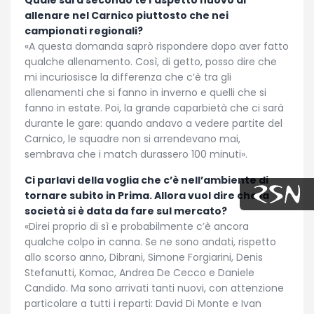
allenare nel Carnico piuttosto che nei
campionati regionali?
«A questa domanda saprò rispondere dopo aver fatto
qualche allenamento. Così, di getto, posso dire che
mi incuriosisce la differenza che c’è tra gli
allenamenti che si fanno in inverno e quelli che si
fanno in estate. Poi, la grande caparbietà che ci sarà
durante le gare: quando andavo a vedere partite del
Carnico, le squadre non si arrendevano mai,
sembrava che i match durassero 100 minuti».
Ci parlavi della voglia che c’è nell’ambiente di
tornare subito in Prima. Allora vuol dire che la
società si è data da fare sul mercato?
«Direi proprio di sì e probabilmente c’è ancora
qualche colpo in canna. Se ne sono andati, rispetto
allo scorso anno, Dibrani, Simone Forgiarini, Denis
Stefanutti, Komac, Andrea De Cecco e Daniele
Candido. Ma sono arrivati tanti nuovi, con attenzione
particolare a tutti i reparti: David Di Monte e Ivan