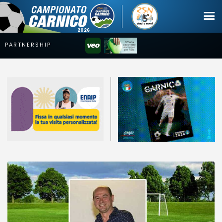
Campionato
Coppa
Squadre
Calendari
News
Mercato
Erreà Cup
Giovanile
Video