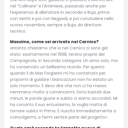
nel “Collinare” e l’Arteniese, passando anche per
l’esperienza di allenatore in seconda a Buja, prima
con Veritti e poi con Negyedi, e poi concludere nello
scorso novembre, sempre a Buja, da direttore
tecnico.
Massimo, come sei arrivato nel Carnico?
«Intanto chiariamo che io nel Carnico ci sono già
stato: esattamente nel 1998, terzino proprio del
Campagnola, in Seconda categoria. Un anno solo, ma
ho conservato un bellissimo ricordo. Per questo
quando il ds Max Forgiarini mi ha contattato per
propormi di guidare i biancazzurri non ho esitato un
solo momento. E devo dire che non ci ha messo
nemmeno molto a convincermi. Sono bastati due
minuti, le parole giuste e subito ci siamo accordati. Mi
ha convinto il suo entusiasmo, la voglia matta di
tornare subito in Prima. È riuscito immediatamente a
coinvolgermi, a farmi sentire parte del progetto».
Quale sarà secondo te l’aspetto nuovo di