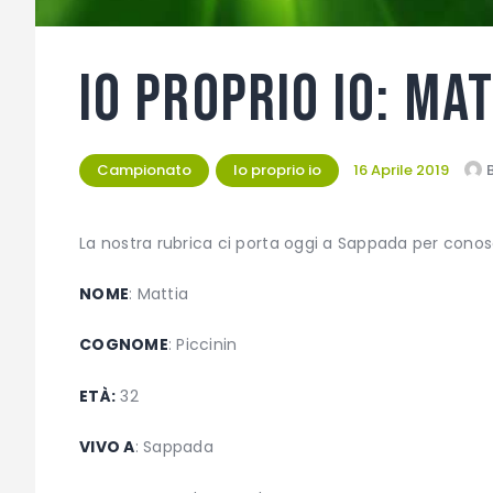
IO PROPRIO IO: MAT
Campionato
Io proprio io
16 Aprile 2019
La nostra rubrica ci porta oggi a Sappada per conosc
NOME
: Mattia
COGNOME
: Piccinin
ETÀ:
32
VIVO A
: Sappada