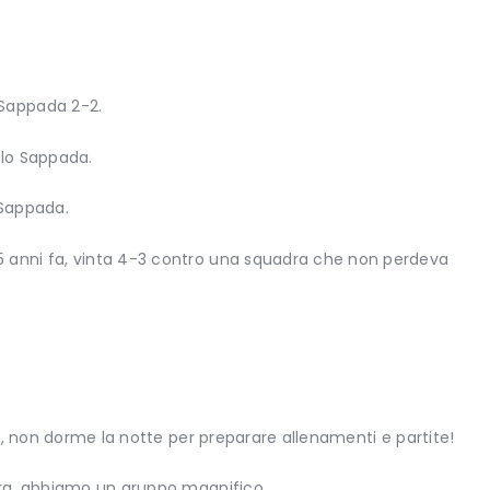
-Sappada 2-2.
olo Sappada.
 Sappada.
5 anni fa, vinta 4-3 contro una squadra che non perdeva
er, non dorme la notte per preparare allenamenti e partite!
adra, abbiamo un gruppo magnifico.