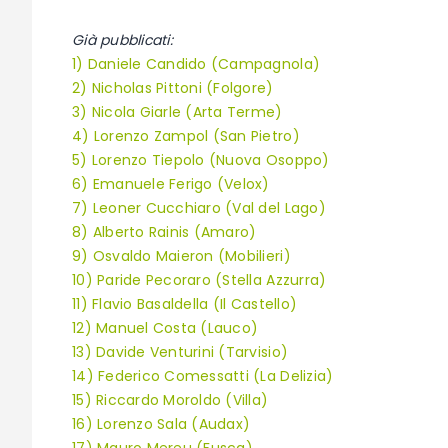
Già pubblicati:
1) Daniele Candido (Campagnola)
2) Nicholas Pittoni (Folgore)
3) Nicola Giarle (Arta Terme)
4) Lorenzo Zampol (San Pietro)
5) Lorenzo Tiepolo (Nuova Osoppo)
6) Emanuele Ferigo (Velox)
7) Leoner Cucchiaro (Val del Lago)
8) Alberto Rainis (Amaro)
9) Osvaldo Maieron (Mobilieri)
10) Paride Pecoraro (Stella Azzurra)
11) Flavio Basaldella (Il Castello)
12) Manuel Costa (Lauco)
13) Davide Venturini (Tarvisio)
14) Federico Comessatti (La Delizia)
15) Riccardo Moroldo (Villa)
16) Lorenzo Sala (Audax)
17) Mauro Mereu (Fusca)