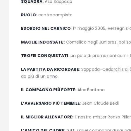
SQUADRA:
Asd Sappada
RUOLO
: centrocampista
ESORDIO NEL CARNICO
: 1° maggio 2005, Verzegnis
MAGLIE INDOSSATE:
Comelico negli Juniores, poi s
TROFEI CONQUISTATI
: un paio di promozioni con il
LA PARTITA DA RICORDARE
: Sappada-Cedarchis di 
da più di un anno.
IL COMPAGNO PIÙ FORTE
: Alex Fontana.
L’AVVERSARIO PIÙ TEMIBILE
: Jean Claude Bedi.
IL MIGLIOR ALLENATORE:
il nostro mister Renzo Pill
L’AMICO DEL CUORE
: tutti i miei compagni di squ