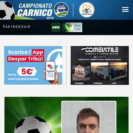
Campionato
Coppa
Squadre
Calendari
News
Mercato
Erreà Cup
Giovanile
Video