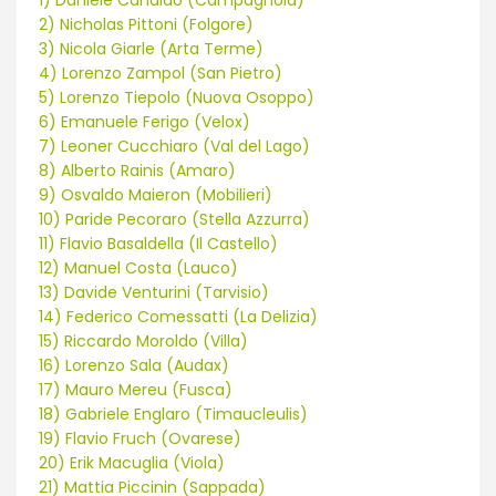
1) Daniele Candido (Campagnola)
2) Nicholas Pittoni (Folgore)
3) Nicola Giarle (Arta Terme)
4) Lorenzo Zampol (San Pietro)
5) Lorenzo Tiepolo (Nuova Osoppo)
6) Emanuele Ferigo (Velox)
7) Leoner Cucchiaro (Val del Lago)
8) Alberto Rainis (Amaro)
9) Osvaldo Maieron (Mobilieri)
10) Paride Pecoraro (Stella Azzurra)
11) Flavio Basaldella (Il Castello)
12) Manuel Costa (Lauco)
13) Davide Venturini (Tarvisio)
14) Federico Comessatti (La Delizia)
15) Riccardo Moroldo (Villa)
16) Lorenzo Sala (Audax)
17) Mauro Mereu (Fusca)
18) Gabriele Englaro (Timaucleulis)
19) Flavio Fruch (Ovarese)
20) Erik Macuglia (Viola)
21) Mattia Piccinin (Sappada)