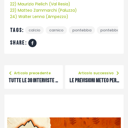
22) Maurizio Pielich (Val Resia)
23) Matteo Zammarchi (Paluzza)
24) Walter Lenna (Ampezzo)
Tags:
calcio
carnico
pontebba
pontebbana
share:
Articolo precedente
Articolo successivo
TUTTE LE 38 INTERVISTE PRESTAGIONALI AGLI ALLENATORI
LE PREVISIONI METEO PER GIOVEDÌ 25 APRILE