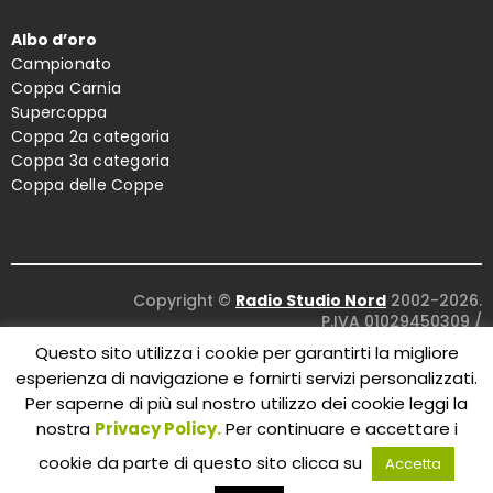
Albo d’oro
Campionato
Coppa Carnia
Supercoppa
Coppa 2a categoria
Coppa 3a categoria
Coppa delle Coppe
Copyright ©
Radio Studio Nord
2002-2026.
P.IVA 01029450309
/
Concept and design:
Five Studio
/
Questo sito utilizza i cookie per garantirti la migliore
Maintenance:
Clyco SRL
. All Rights Reserved.
esperienza di navigazione e fornirti servizi personalizzati.
Per saperne di più sul nostro utilizzo dei cookie leggi la
nostra
Privacy Policy.
Per continuare e accettare i
cookie da parte di questo sito clicca su
Accetta