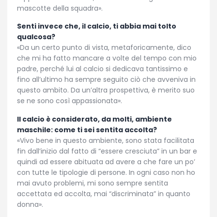
mascotte della squadra
»
.
Senti invece che, il calcio, ti abbia mai tolto
qualcosa?
«
Da un certo punto di vista, metaforicamente, dico
che mi ha fatto mancare a volte del tempo con mio
padre, perché lui al calcio si dedicava tantissimo e
fino all’ultimo ha sempre seguito ciò che avveniva in
questo ambito. Da un’altra prospettiva, è merito suo
se ne sono così appassionata
»
.
Il calcio è considerato, da molti, ambiente
maschile: come ti sei sentita accolta?
«
Vivo bene in questo ambiente, sono stata facilitata
fin dall’inizio dal fatto di “essere cresciuta” in un bar e
quindi ad essere abituata ad avere a che fare un po’
con tutte le tipologie di persone. In ogni caso non ho
mai avuto problemi, mi sono sempre sentita
accettata ed accolta, mai “discriminata” in quanto
donna
»
.