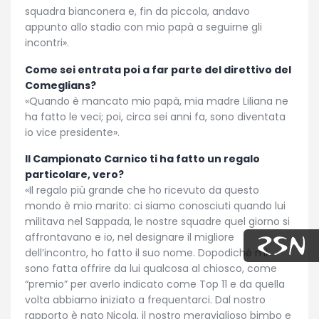
squadra bianconera e, fin da piccola, andavo
appunto allo stadio con mio papà a seguirne gli
incontri
»
.
Come sei entrata poi a far parte del direttivo del
Comeglians?
«
Quando è mancato mio papà, mia madre Liliana ne
ha fatto le veci; poi, circa sei anni fa, sono diventata
io vice presidente
»
.
Il Campionato Carnico ti ha fatto un regalo
particolare, vero?
«
Il regalo più grande che ho ricevuto da questo
mondo è mio marito: ci siamo conosciuti quando lui
militava nel Sappada, le nostre squadre quel giorno si
affrontavano e io, nel designare il migliore
dell’incontro, ho fatto il suo nome. Dopodiché mi
sono fatta offrire da lui qualcosa al chiosco, come
“premio” per averlo indicato come Top 11 e da quella
volta abbiamo iniziato a frequentarci. Dal nostro
rapporto è nato Nicola, il nostro meraviglioso bimbo e