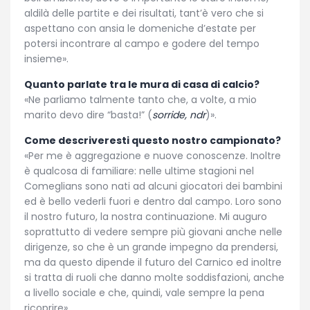
aldilà delle partite e dei risultati, tant’è vero che si
aspettano con ansia le domeniche d’estate per
potersi incontrare al campo e godere del tempo
insieme
»
.
Quanto parlate tra le mura di casa di calcio?
«
Ne parliamo talmente tanto che, a volte, a mio
marito devo dire “basta!” (
sorride, ndr
)
»
.
Come descriveresti questo nostro campionato?
«
Per me è aggregazione e nuove conoscenze. Inoltre
è qualcosa di familiare: nelle ultime stagioni nel
Comeglians sono nati ad alcuni giocatori dei bambini
ed è bello vederli fuori e dentro dal campo. Loro sono
il nostro futuro, la nostra continuazione.
Mi auguro
soprattutto di vedere sempre più giovani anche nelle
dirigenze, so che è un grande impegno da prendersi,
ma da questo dipende il futuro del Carnico ed inoltre
si tratta di ruoli che danno molte soddisfazioni, anche
a livello sociale e che, quindi, vale sempre la pena
ricoprire
»
.