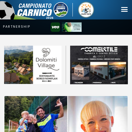
Campionato
Coppa
Squadre
Calendari
News
Mercato
Erreà Cup
Giovanile
Video