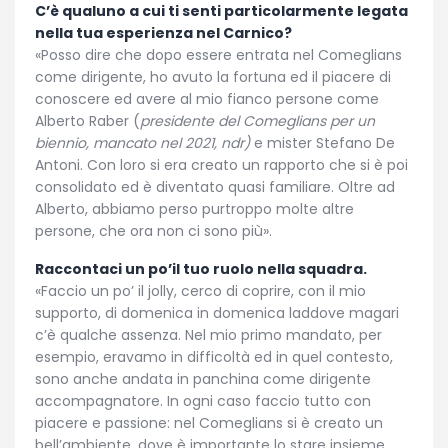
C’è qualuno a cui ti senti particolarmente legata
nella tua esperienza nel Carnico?
«
Posso dire che dopo essere entrata nel Comeglians
come dirigente, ho avuto la fortuna ed il piacere di
conoscere ed avere al mio fianco persone come
Alberto Raber (
presidente del Comeglians per un
biennio, mancato nel 2021, ndr)
e mister Stefano De
Antoni. Con loro si era creato un rapporto che si è poi
consolidato ed è diventato quasi familiare
.
Oltre ad
Alberto, abbiamo perso purtroppo molte altre
persone, che ora non ci sono più
»
.
Raccontaci un po’il tuo ruolo nella squadra.
«
Faccio un po’ il jolly, cerco di coprire, con il mio
supporto, di domenica in domenica laddove magari
c’è qualche assenza. Nel mio primo mandato, per
esempio, eravamo in difficoltà ed in quel contesto,
sono anche andata in panchina come dirigente
accompagnatore. In ogni caso faccio tutto con
piacere e passione: nel Comeglians si è creato un
bell’ambiente, dove è importante lo stare insieme,