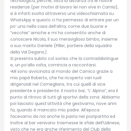
tecnologica, perché, vista la distanza tra le nostre
residenze (per motivi di lavoro lei non vive in Carnia),
si è infatti svolta attraverso una videochiamata su
WhatsApp e questo ci ha permesso di entrare per un
po’ una nella casa dell’altra, come due buone e
“vecchie” amiche e mi ha consentito anche di
conoscere Nicola, il suo meraviglioso bimbo, insieme
a suo marito Daniele (
Piller, portiere della squadra
della Val Degano
).
Si presenta subito col sorriso che la contraddistingue
e, un po’alla volta, comincia a raccontarsi.
«
Mi sono avvicinata al mondo del Carnico grazie a
mio papà Roberto, che ha ricoperto vari ruoli
dirigenziali nel Comeglians, tra cui quelli di vice
presidente e presidente. Il nostro bar, “L’ Alpina”, era il
punto di ritrovo di tutti gli sportivi della zona. Abbiamo
poi lasciato quest’attività che gestivamo, nove anni
fa, quando è mancato mio padre
.
All’epoca
facevamo da noi anche la pasta nei postpartita ed
inoltre al bar venivano trasmesse le sfide dell’Udinese,
visto che ne era anche riferimento del Club della